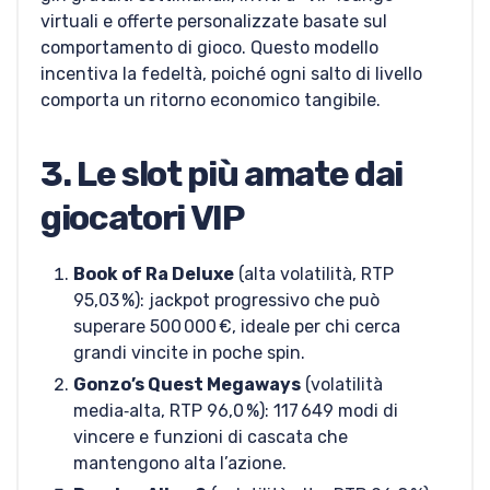
virtuali e offerte personalizzate basate sul
comportamento di gioco. Questo modello
incentiva la fedeltà, poiché ogni salto di livello
comporta un ritorno economico tangibile.
3. Le slot più amate dai
giocatori VIP
Book of Ra Deluxe
(alta volatilità, RTP
95,03 %): jackpot progressivo che può
superare 500 000 €, ideale per chi cerca
grandi vincite in poche spin.
Gonzo’s Quest Megaways
(volatilità
media‑alta, RTP 96,0 %): 117 649 modi di
vincere e funzioni di cascata che
mantengono alta l’azione.