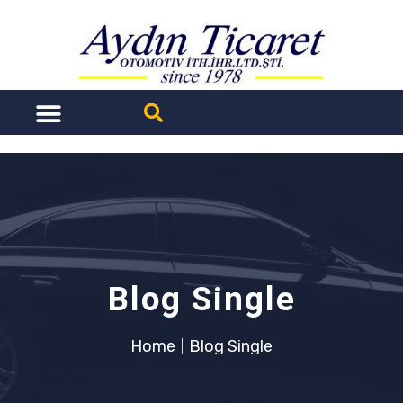
Blog Single
Home
Blog Single