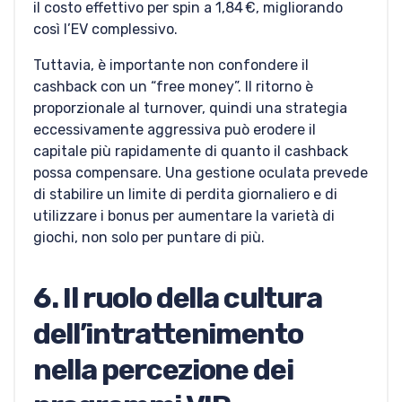
il costo effettivo per spin a 1,84 €, migliorando
così l’EV complessivo.
Tuttavia, è importante non confondere il
cashback con un “free money”. Il ritorno è
proporzionale al turnover, quindi una strategia
eccessivamente aggressiva può erodere il
capitale più rapidamente di quanto il cashback
possa compensare. Una gestione oculata prevede
di stabilire un limite di perdita giornaliero e di
utilizzare i bonus per aumentare la varietà di
giochi, non solo per puntare di più.
6. Il ruolo della cultura
dell’intrattenimento
nella percezione dei