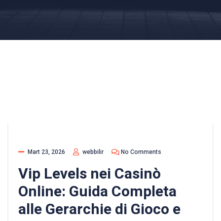
Mart 23, 2026
webbilir
No Comments
Vip Levels nei Casinò
Online: Guida Completa
alle Gerarchie di Gioco e