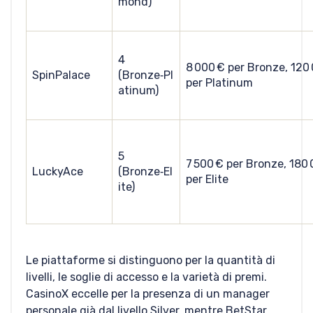
mond)
4
8 000 € per Bronze, 120
SpinPalace
(Bronze‑Pl
per Platinum
atinum)
5
7 500 € per Bronze, 180
LuckyAce
(Bronze‑El
per Elite
ite)
Le piattaforme si distinguono per la quantità di
livelli, le soglie di accesso e la varietà di premi.
CasinoX eccelle per la presenza di un manager
personale già dal livello Silver, mentre BetStar