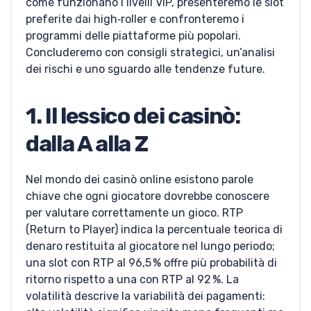
come funzionano i livelli VIP, presenteremo le slot
preferite dai high‑roller e confronteremo i
programmi delle piattaforme più popolari.
Concluderemo con consigli strategici, un’analisi
dei rischi e uno sguardo alle tendenze future.
1. Il lessico dei casinò:
dalla A alla Z
Nel mondo dei casinò online esistono parole
chiave che ogni giocatore dovrebbe conoscere
per valutare correttamente un gioco. RTP
(Return to Player) indica la percentuale teorica di
denaro restituita al giocatore nel lungo periodo;
una slot con RTP al 96,5 % offre più probabilità di
ritorno rispetto a una con RTP al 92 %. La
volatilità descrive la variabilità dei pagamenti: