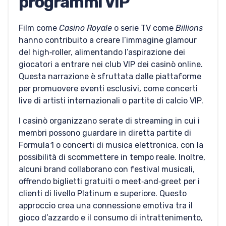
programmi VIP
Film come
Casino Royale
o serie TV come
Billions
hanno contribuito a creare l’immagine glamour
del high‑roller, alimentando l’aspirazione dei
giocatori a entrare nei club VIP dei casinò online.
Questa narrazione è sfruttata dalle piattaforme
per promuovere eventi esclusivi, come concerti
live di artisti internazionali o partite di calcio VIP.
I casinò organizzano serate di streaming in cui i
membri possono guardare in diretta partite di
Formula 1 o concerti di musica elettronica, con la
possibilità di scommettere in tempo reale. Inoltre,
alcuni brand collaborano con festival musicali,
offrendo biglietti gratuiti o meet‑and‑greet per i
clienti di livello Platinum e superiore. Questo
approccio crea una connessione emotiva tra il
gioco d’azzardo e il consumo di intrattenimento,