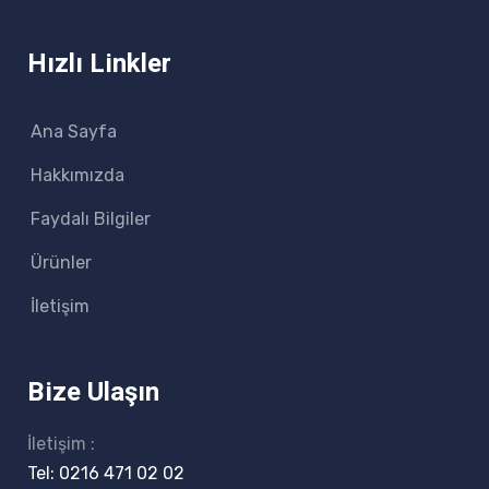
Hızlı Linkler
Ana Sayfa
Hakkımızda
Faydalı Bilgiler
Ürünler
İletişim
Bize Ulaşın
İletişim :
Tel:
0216 471 02 02