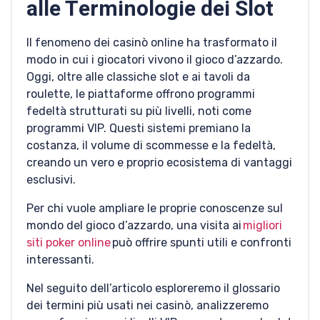
alle Terminologie dei Slot
Il fenomeno dei casinò online ha trasformato il
modo in cui i giocatori vivono il gioco d’azzardo.
Oggi, oltre alle classiche slot e ai tavoli da
roulette, le piattaforme offrono programmi
fedeltà strutturati su più livelli, noti come
programmi VIP. Questi sistemi premiano la
costanza, il volume di scommesse e la fedeltà,
creando un vero e proprio ecosistema di vantaggi
esclusivi.
Per chi vuole ampliare le proprie conoscenze sul
mondo del gioco d’azzardo, una visita ai
migliori
siti poker online
può offrire spunti utili e confronti
interessanti.
Nel seguito dell’articolo esploreremo il glossario
dei termini più usati nei casinò, analizzeremo