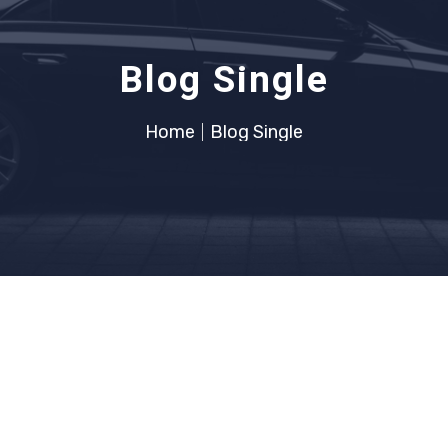
Blog Single
Home
Blog Single