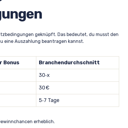
gungen
atzbedingungen geknüpft. Das bedeutet, du musst den
du eine Auszahlung beantragen kannst.
r Bonus
Branchendurchschnitt
30‑x
30 €
5‑7 Tage
 Gewinnchancen erheblich.