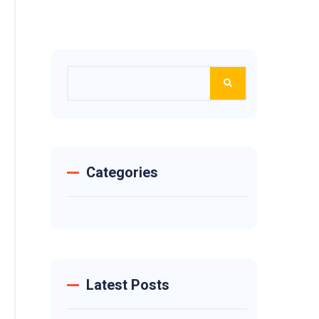
Categories
Latest Posts