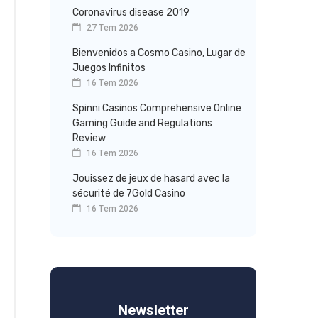
Coronavirus disease 2019
27 Tem 2026
Bienvenidos a Cosmo Casino, Lugar de
Juegos Infinitos
16 Tem 2026
Spinni Casinos Comprehensive Online
Gaming Guide and Regulations
Review
16 Tem 2026
Jouissez de jeux de hasard avec la
sécurité de 7Gold Casino
16 Tem 2026
Newsletter