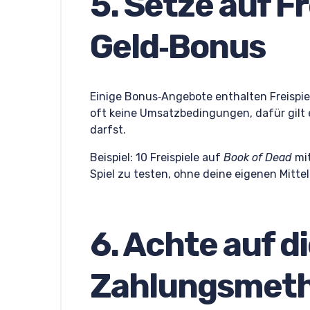
5. Setze auf Fr
Geld‑Bonus
Einige Bonus‑Angebote enthalten Freispiel
oft keine Umsatzbedingungen, dafür gilt 
darfst.
Beispiel: 10 Freispiele auf
Book of Dead
mit
Spiel zu testen, ohne deine eigenen Mittel 
6. Achte auf d
Zahlungsmet