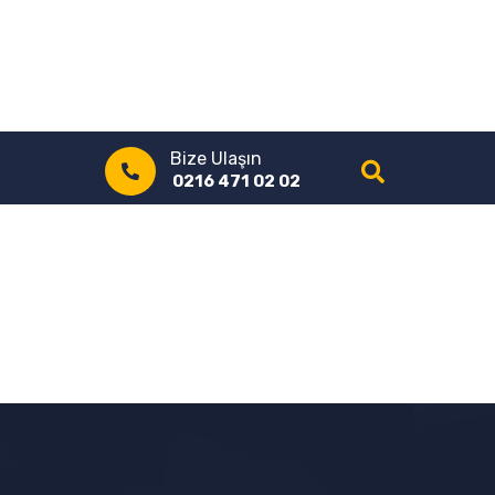
Bize Ulaşın
0216 471 02 02