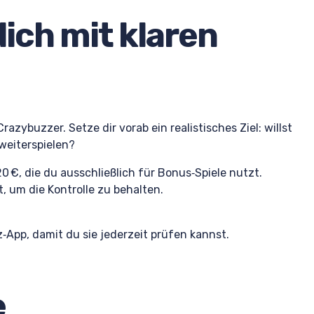
dich mit klaren
Crazybuzzer. Setze dir vorab ein realistisches Ziel: willst
weiterspielen?
0 €, die du ausschließlich für Bonus‑Spiele nutzt.
 um die Kontrolle zu behalten.
z‑App, damit du sie jederzeit prüfen kannst.
e