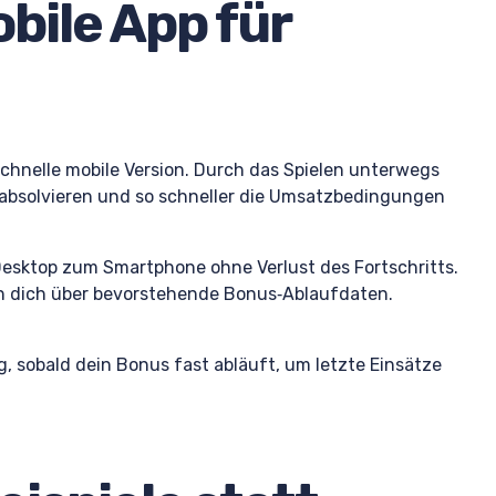
obile App für
schnelle mobile Version. Durch das Spielen unterwegs
 absolvieren und so schneller die Umsatzbedingungen
esktop zum Smartphone ohne Verlust des Fortschritts.
n dich über bevorstehende Bonus‑Ablaufdaten.
, sobald dein Bonus fast abläuft, um letzte Einsätze