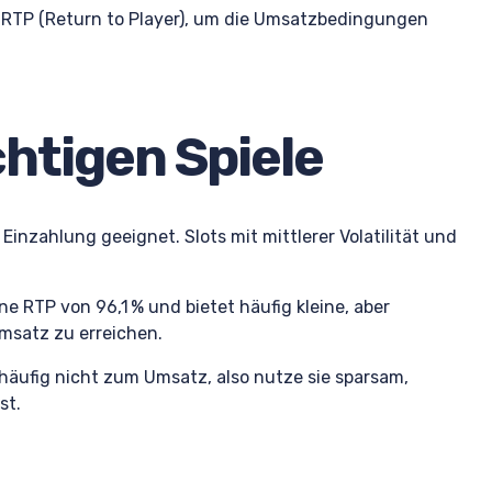
 RTP (Return to Player), um die Umsatzbedingungen
chtigen Spiele
 Einzahlung geeignet. Slots mit mittlerer Volatilität und
ne RTP von 96,1 % und bietet häufig kleine, aber
msatz zu erreichen.
 häufig nicht zum Umsatz, also nutze sie sparsam,
st.