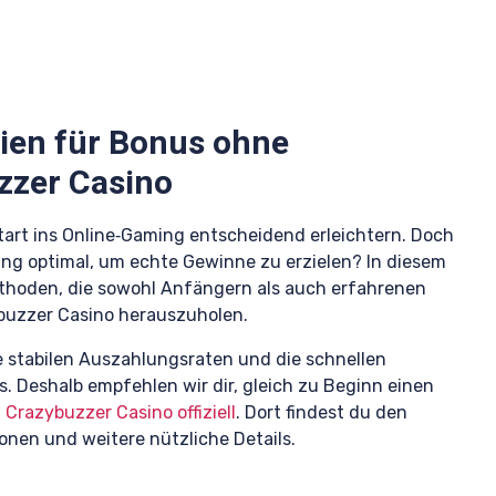
gien für Bonus ohne
zzer Casino
art ins Online‑Gaming entscheidend erleichtern. Doch
ng optimal, um echte Gewinne zu erzielen? In diesem
ethoden, die sowohl Anfängern als auch erfahrenen
ybuzzer Casino herauszuholen.
e stabilen Auszahlungsraten und die schnellen
 Deshalb empfehlen wir dir, gleich zu Beginn einen
:
Crazybuzzer Casino offiziell
. Dort findest du den
onen und weitere nützliche Details.