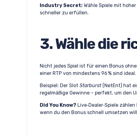
Industry Secret:
Wähle Spiele mit hoher
schneller zu erfüllen.
3. Wähle die ri
Nicht jedes Spiel ist für einen Bonus ohne
einer RTP von mindestens 96 % sind ideal.
Beispiel: Der Slot
Starburst
(NetEnt) hat ei
regelmäßige Gewinne – perfekt, um den U
Did You Know?
Live‑Dealer‑Spiele zählen
wenn du den Bonus schnell umsetzen will