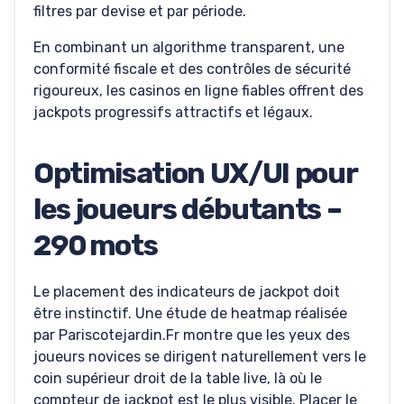
filtres par devise et par période.
En combinant un algorithme transparent, une
conformité fiscale et des contrôles de sécurité
rigoureux, les casinos en ligne fiables offrent des
jackpots progressifs attractifs et légaux.
Optimisation UX/UI pour
les joueurs débutants –
290 mots
Le placement des indicateurs de jackpot doit
être instinctif. Une étude de heatmap réalisée
par Pariscotejardin.Fr montre que les yeux des
joueurs novices se dirigent naturellement vers le
coin supérieur droit de la table live, là où le
compteur de jackpot est le plus visible. Placer le