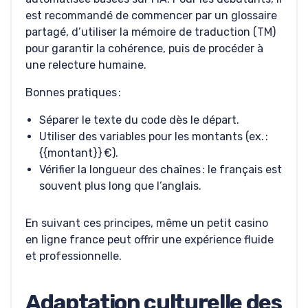
est recommandé de commencer par un glossaire
partagé, d’utiliser la mémoire de traduction (TM)
pour garantir la cohérence, puis de procéder à
une relecture humaine.
Bonnes pratiques :
Séparer le texte du code dès le départ.
Utiliser des variables pour les montants (ex. :
{{montant}} €).
Vérifier la longueur des chaînes : le français est
souvent plus long que l’anglais.
En suivant ces principes, même un petit casino
en ligne france peut offrir une expérience fluide
et professionnelle.
Adaptation culturelle des