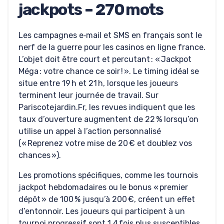
jackpots – 270 mots
Les campagnes e‑mail et SMS en français sont le
nerf de la guerre pour les casinos en ligne france.
L’objet doit être court et percutant : « Jackpot
Méga : votre chance ce soir ! ». Le timing idéal se
situe entre 19 h et 21 h, lorsque les joueurs
terminent leur journée de travail. Sur
Pariscotejardin.Fr, les revues indiquent que les
taux d’ouverture augmentent de 22 % lorsqu’on
utilise un appel à l’action personnalisé
(« Reprenez votre mise de 20 € et doublez vos
chances »).
Les promotions spécifiques, comme les tournois
jackpot hebdomadaires ou le bonus « premier
dépôt » de 100 % jusqu’à 200 €, créent un effet
d’entonnoir. Les joueurs qui participent à un
tournoi progressif sont 1,4 fois plus susceptibles