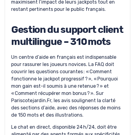
maximisent l’impact de leurs jackpots tout en
restant pertinents pour le public français.
Gestion du support client
multilingue – 310 mots
Un centre d’aide en français est indispensable
pour rassurer les joueurs novices. La FAQ doit
couvrir les questions courantes : « Comment
fonctionne le jackpot progressif ? », « Pourquoi
mon gain est-il soumis à une retenue ? » et
« Comment récupérer mon bonus ? ». Sur
Pariscotejardin.Fr, les avis soulignent la clarté
des sections d’aide, avec des réponses de moins
de 150 mots et des illustrations.
Le chat en direct, disponible 24 h/24, doit être
alimenté par des agents formés aux spécificités