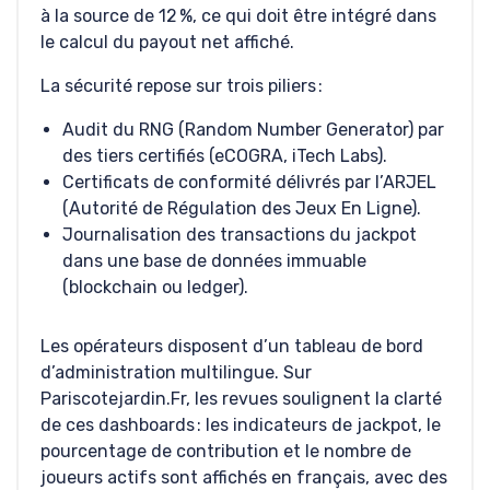
à la source de 12 %, ce qui doit être intégré dans
le calcul du payout net affiché.
La sécurité repose sur trois piliers :
Audit du RNG (Random Number Generator) par
des tiers certifiés (eCOGRA, iTech Labs).
Certificats de conformité délivrés par l’ARJEL
(Autorité de Régulation des Jeux En Ligne).
Journalisation des transactions du jackpot
dans une base de données immuable
(blockchain ou ledger).
Les opérateurs disposent d’un tableau de bord
d’administration multilingue. Sur
Pariscotejardin.Fr, les revues soulignent la clarté
de ces dashboards : les indicateurs de jackpot, le
pourcentage de contribution et le nombre de
joueurs actifs sont affichés en français, avec des