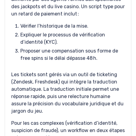
des jackpots et du live casino. Un script type pour
un retard de paiement inclut :
Vérifier l’historique de la mise.
Expliquer le processus de vérification
d’identité (KYC).
Proposer une compensation sous forme de
free spins si le délai dépasse 48 h.
Les tickets sont gérés via un outil de ticketing
(Zendesk, Freshdesk) qui intègre la traduction
automatique. La traduction initiale permet une
réponse rapide, puis une relecture humaine
assure la précision du vocabulaire juridique et du
jargon du jeu.
Pour les cas complexes (vérification d’identité,
suspicion de fraude), un workflow en deux étapes