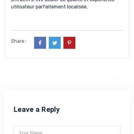
utilisateur parfaitement localisée.
Share :
Leave a Reply