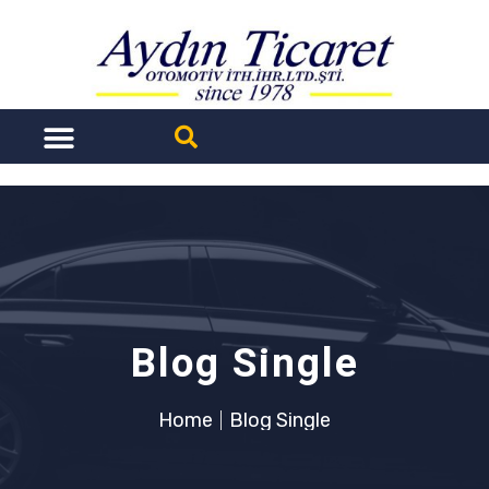
Blog Single
Home
Blog Single