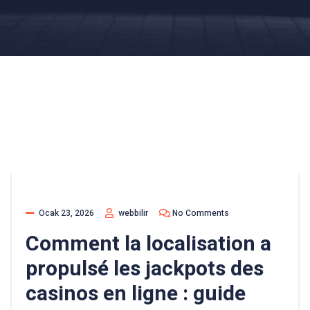
Ocak 23, 2026
webbilir
No Comments
Comment la localisation a
propulsé les jackpots des
casinos en ligne : guide