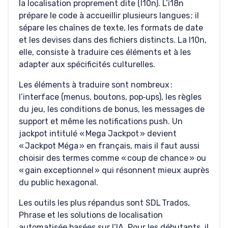
la localisation proprement dite (l10n). L’i18n
prépare le code à accueillir plusieurs langues ; il
sépare les chaînes de texte, les formats de date
et les devises dans des fichiers distincts. La l10n,
elle, consiste à traduire ces éléments et à les
adapter aux spécificités culturelles.
Les éléments à traduire sont nombreux :
l’interface (menus, boutons, pop‑ups), les règles
du jeu, les conditions de bonus, les messages de
support et même les notifications push. Un
jackpot intitulé « Mega Jackpot » devient
« Jackpot Méga » en français, mais il faut aussi
choisir des termes comme « coup de chance » ou
« gain exceptionnel » qui résonnent mieux auprès
du public hexagonal.
Les outils les plus répandus sont SDL Trados,
Phrase et les solutions de localisation
automatisée basées sur l’IA. Pour les débutants, il