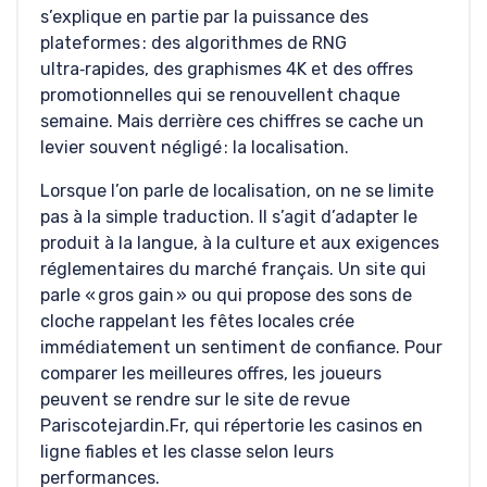
s’explique en partie par la puissance des
plateformes : des algorithmes de RNG
ultra‑rapides, des graphismes 4K et des offres
promotionnelles qui se renouvellent chaque
semaine. Mais derrière ces chiffres se cache un
levier souvent négligé : la localisation.
Lorsque l’on parle de localisation, on ne se limite
pas à la simple traduction. Il s’agit d’adapter le
produit à la langue, à la culture et aux exigences
réglementaires du marché français. Un site qui
parle « gros gain » ou qui propose des sons de
cloche rappelant les fêtes locales crée
immédiatement un sentiment de confiance. Pour
comparer les meilleures offres, les joueurs
peuvent se rendre sur le site de revue
Pariscotejardin.Fr, qui répertorie les casinos en
ligne fiables et les classe selon leurs
performances.