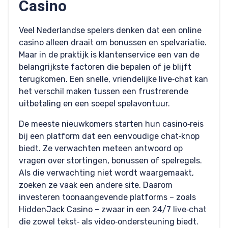
Casino
Veel Nederlandse spelers denken dat een online
casino alleen draait om bonussen en spelvariatie.
Maar in de praktijk is klantenservice een van de
belangrijkste factoren die bepalen of je blijft
terugkomen. Een snelle, vriendelijke live‑chat kan
het verschil maken tussen een frustrerende
uitbetaling en een soepel spelavontuur.
De meeste nieuwkomers starten hun casino‑reis
bij een platform dat een eenvoudige chat‑knop
biedt. Ze verwachten meteen antwoord op
vragen over stortingen, bonussen of spelregels.
Als die verwachting niet wordt waargemaakt,
zoeken ze vaak een andere site. Daarom
investeren toonaangevende platforms – zoals
HiddenJack Casino – zwaar in een 24/7 live‑chat
die zowel tekst‑ als video‑ondersteuning biedt.