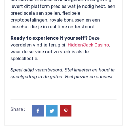
levert dit platform precies wat je nodig hebt: een
breed scala aan spellen, flexibele
cryptobetalingen, royale bonussen en een
live‑chat die je in real time ondersteunt.
Ready to experience it yourself?
Deze
voordelen vind je terug bij
HiddenJack Casino
,
waar de service net zo sterk is als de
spelcollectie.
Speel altijd verantwoord. Stel limieten en houd je
speelgedrag in de gaten. Veel plezier en succes!
Share :