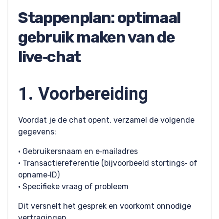
Stappenplan: optimaal
gebruik maken van de
live‑chat
1. Voorbereiding
Voordat je de chat opent, verzamel de volgende
gegevens:
• Gebruikersnaam en e‑mailadres
• Transactiereferentie (bijvoorbeeld stortings‑ of
opname‑ID)
• Specifieke vraag of probleem
Dit versnelt het gesprek en voorkomt onnodige
vertragingen.