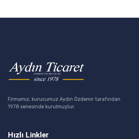
Firmamız, kurucumuz Aydın Özdemir tarafından
1978 senesinde kurulmuştur.
Hızlı Linkler