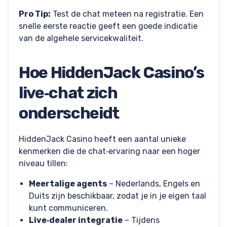
Pro Tip:
Test de chat meteen na registratie. Een
snelle eerste reactie geeft een goede indicatie
van de algehele servicekwaliteit.
Hoe HiddenJack Casino’s
live‑chat zich
onderscheidt
HiddenJack Casino heeft een aantal unieke
kenmerken die de chat‑ervaring naar een hoger
niveau tillen:
Meertalige agents
– Nederlands, Engels en
Duits zijn beschikbaar, zodat je in je eigen taal
kunt communiceren.
Live‑dealer integratie
– Tijdens