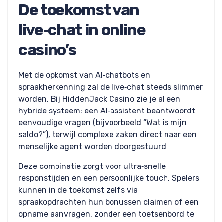
De toekomst van
live‑chat in online
casino’s
Met de opkomst van AI‑chatbots en
spraakherkenning zal de live‑chat steeds slimmer
worden. Bij HiddenJack Casino zie je al een
hybride systeem: een AI‑assistent beantwoordt
eenvoudige vragen (bijvoorbeeld “Wat is mijn
saldo?”), terwijl complexe zaken direct naar een
menselijke agent worden doorgestuurd.
Deze combinatie zorgt voor ultra‑snelle
responstijden en een persoonlijke touch. Spelers
kunnen in de toekomst zelfs via
spraakopdrachten hun bonussen claimen of een
opname aanvragen, zonder een toetsenbord te