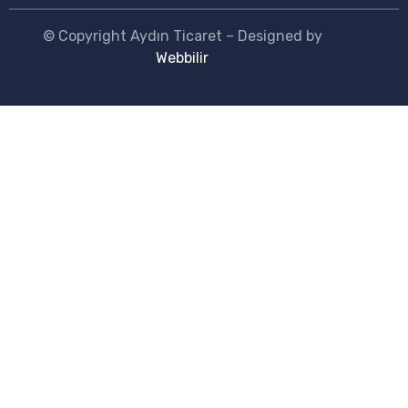
© Copyright Aydın Ticaret – Designed by
Webbilir