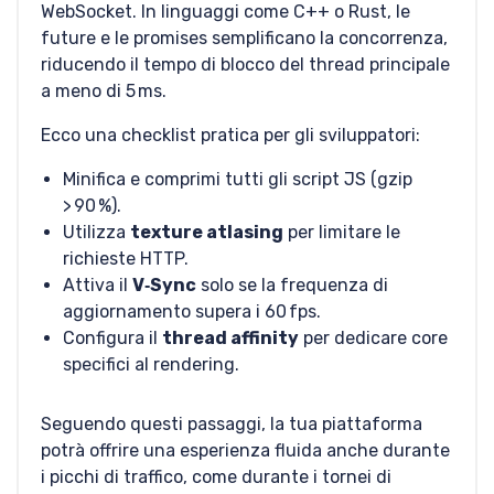
WebSocket. In linguaggi come C++ o Rust, le
future e le promises semplificano la concorrenza,
riducendo il tempo di blocco del thread principale
a meno di 5 ms.
Ecco una checklist pratica per gli sviluppatori:
Minifica e comprimi tutti gli script JS (gzip
> 90 %).
Utilizza
texture atlasing
per limitare le
richieste HTTP.
Attiva il
V‑Sync
solo se la frequenza di
aggiornamento supera i 60 fps.
Configura il
thread affinity
per dedicare core
specifici al rendering.
Seguendo questi passaggi, la tua piattaforma
potrà offrire una esperienza fluida anche durante
i picchi di traffico, come durante i tornei di