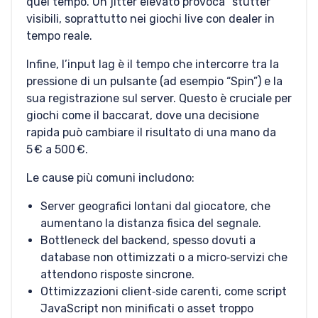
quel tempo. Un jitter elevato provoca “stutter”
visibili, soprattutto nei giochi live con dealer in
tempo reale.
Infine, l’input lag è il tempo che intercorre tra la
pressione di un pulsante (ad esempio “Spin”) e la
sua registrazione sul server. Questo è cruciale per
giochi come il baccarat, dove una decisione
rapida può cambiare il risultato di una mano da
5 € a 500 €.
Le cause più comuni includono:
Server geografici lontani dal giocatore, che
aumentano la distanza fisica del segnale.
Bottleneck del backend, spesso dovuti a
database non ottimizzati o a micro‑servizi che
attendono risposte sincrone.
Ottimizzazioni client‑side carenti, come script
JavaScript non minificati o asset troppo