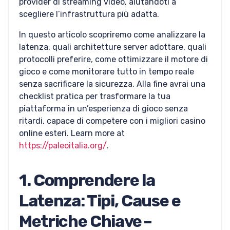
provider di streaming video, aiutandoti a
scegliere l’infrastruttura più adatta.
In questo articolo scopriremo come analizzare la
latenza, quali architetture server adottare, quali
protocolli preferire, come ottimizzare il motore di
gioco e come monitorare tutto in tempo reale
senza sacrificare la sicurezza. Alla fine avrai una
checklist pratica per trasformare la tua
piattaforma in un’esperienza di gioco senza
ritardi, capace di competere con i migliori casino
online esteri. Learn more at
https://paleoitalia.org/
.
1. Comprendere la
Latenza: Tipi, Cause e
Metriche Chiave –