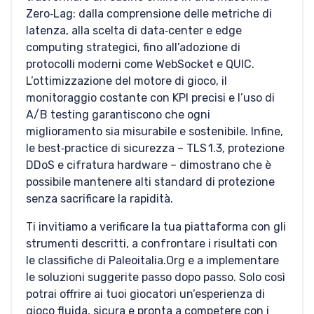
Zero‑Lag: dalla comprensione delle metriche di
latenza, alla scelta di data‑center e edge
computing strategici, fino all’adozione di
protocolli moderni come WebSocket e QUIC.
L’ottimizzazione del motore di gioco, il
monitoraggio costante con KPI precisi e l’uso di
A/B testing garantiscono che ogni
miglioramento sia misurabile e sostenibile. Infine,
le best‑practice di sicurezza – TLS 1.3, protezione
DDoS e cifratura hardware – dimostrano che è
possibile mantenere alti standard di protezione
senza sacrificare la rapidità.
Ti invitiamo a verificare la tua piattaforma con gli
strumenti descritti, a confrontare i risultati con
le classifiche di Paleoitalia.Org e a implementare
le soluzioni suggerite passo dopo passo. Solo così
potrai offrire ai tuoi giocatori un’esperienza di
gioco fluida, sicura e pronta a competere con i