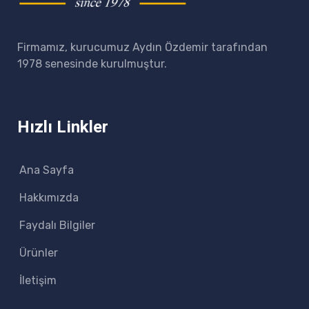
Firmamız, kurucumuz Aydın Özdemir tarafından
1978 senesinde kurulmuştur.
Hızlı Linkler
Ana Sayfa
Hakkımızda
Faydalı Bilgiler
Ürünler
İletişim