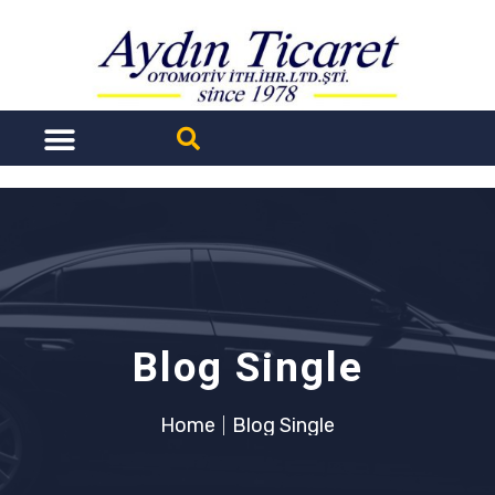
Blog Single
Home
Blog Single