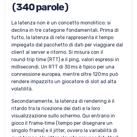
( 340 parole )
La latenza non è un concetto monolitico; si
declina in tre categorie fondamentali. Prima di
tutto, la latenza di rete rappresenta il tempo
impiegato dal pacchetto di dati per viaggiare dal
client al server e ritorno. Si misura con il
round‑trip time (RTT) e il ping, valori espressi in
millisecondi. Un RTT di 30 ms è tipico per una
connessione europea, mentre oltre 120 ms può
rendere impazzito un giocatore di slot ad alta
volatilità.
Secondariamente, la latenza di rendering è il
ritardo tra la ricezione dei dati e la loro
visualizzazione sullo schermo. Qui entrano in
gioco il frame‑time (tempo per disegnare un
singolo frame) e il jitter, ovvero la variabilità di