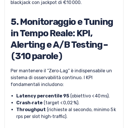
blackjack con jackpot di €10 000.
5. Monitoraggio e Tuning
in Tempo Reale: KPI,
Alerting e A/B Testing –
( 310 parole )
Per mantenere il “Zero‑Lag” è indispensabile un
sistema di osservabilità continuo. I KPI
fondamentali includono:
Latency percentile 95
(obiettivo < 40 ms).
Crash‑rate
(target < 0,02 %).
Throughput
(richieste al secondo, minimo 5 k
rps per slot high‑traffic).