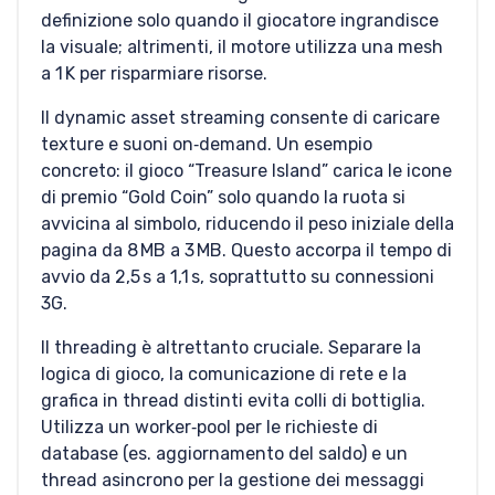
definizione solo quando il giocatore ingrandisce
la visuale; altrimenti, il motore utilizza una mesh
a 1 K per risparmiare risorse.
Il dynamic asset streaming consente di caricare
texture e suoni on‑demand. Un esempio
concreto: il gioco “Treasure Island” carica le icone
di premio “Gold Coin” solo quando la ruota si
avvicina al simbolo, riducendo il peso iniziale della
pagina da 8 MB a 3 MB. Questo accorpa il tempo di
avvio da 2,5 s a 1,1 s, soprattutto su connessioni
3G.
Il threading è altrettanto cruciale. Separare la
logica di gioco, la comunicazione di rete e la
grafica in thread distinti evita colli di bottiglia.
Utilizza un worker‑pool per le richieste di
database (es. aggiornamento del saldo) e un
thread asincrono per la gestione dei messaggi