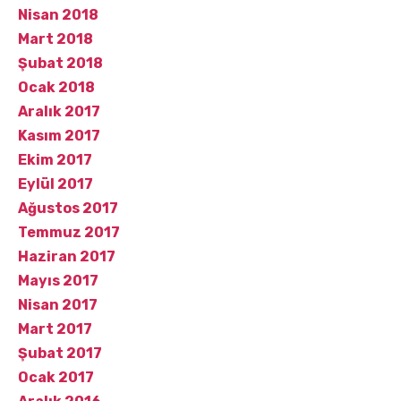
Nisan 2018
Mart 2018
Şubat 2018
Ocak 2018
Aralık 2017
Kasım 2017
Ekim 2017
Eylül 2017
Ağustos 2017
Temmuz 2017
Haziran 2017
Mayıs 2017
Nisan 2017
Mart 2017
Şubat 2017
Ocak 2017