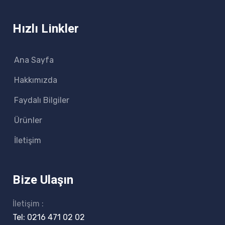
Hızlı Linkler
Ana Sayfa
Hakkımızda
Faydalı Bilgiler
Ürünler
İletişim
Bize Ulaşın
İletişim :
Tel:
0216 471 02 02