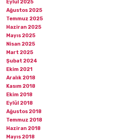
Eylül 2025
Ağustos 2025
Temmuz 2025
Haziran 2025
Mayıs 2025
Nisan 2025
Mart 2025
Şubat 2024
Ekim 2021
Aralık 2018
Kasım 2018
Ekim 2018
Eylül 2018
Ağustos 2018
Temmuz 2018
Haziran 2018
Mayıs 2018