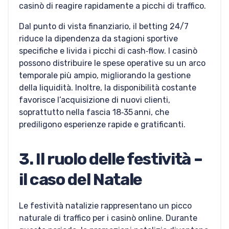
casinò di reagire rapidamente a picchi di traffico.
Dal punto di vista finanziario, il betting 24/7
riduce la dipendenza da stagioni sportive
specifiche e livida i picchi di cash‑flow. I casinò
possono distribuire le spese operative su un arco
temporale più ampio, migliorando la gestione
della liquidità. Inoltre, la disponibilità costante
favorisce l’acquisizione di nuovi clienti,
soprattutto nella fascia 18‑35 anni, che
prediligono esperienze rapide e gratificanti.
3. Il ruolo delle festività –
il caso del Natale
Le festività natalizie rappresentano un picco
naturale di traffico per i casinò online. Durante