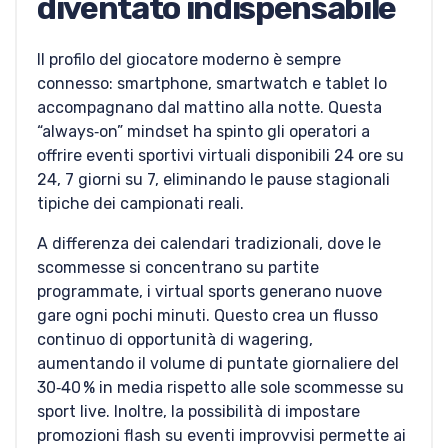
diventato indispensabile
Il profilo del giocatore moderno è sempre
connesso: smartphone, smartwatch e tablet lo
accompagnano dal mattino alla notte. Questa
“always‑on” mindset ha spinto gli operatori a
offrire eventi sportivi virtuali disponibili 24 ore su
24, 7 giorni su 7, eliminando le pause stagionali
tipiche dei campionati reali.
A differenza dei calendari tradizionali, dove le
scommesse si concentrano su partite
programmate, i virtual sports generano nuove
gare ogni pochi minuti. Questo crea un flusso
continuo di opportunità di wagering,
aumentando il volume di puntate giornaliere del
30‑40 % in media rispetto alle sole scommesse su
sport live. Inoltre, la possibilità di impostare
promozioni flash su eventi improvvisi permette ai