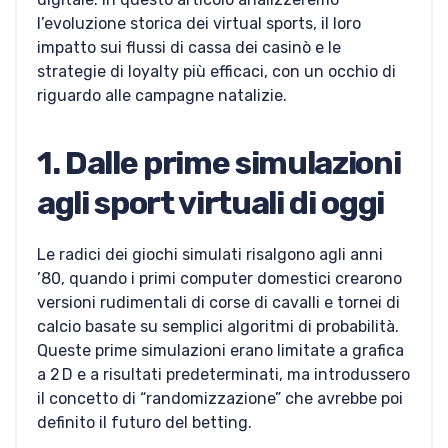
l’evoluzione storica dei virtual sports, il loro
impatto sui flussi di cassa dei casinò e le
strategie di loyalty più efficaci, con un occhio di
riguardo alle campagne natalizie.
1. Dalle prime simulazioni
agli sport virtuali di oggi
Le radici dei giochi simulati risalgono agli anni
’80, quando i primi computer domestici crearono
versioni rudimentali di corse di cavalli e tornei di
calcio basate su semplici algoritmi di probabilità.
Queste prime simulazioni erano limitate a grafica
a 2 D e a risultati predeterminati, ma introdussero
il concetto di “randomizzazione” che avrebbe poi
definito il futuro del betting.