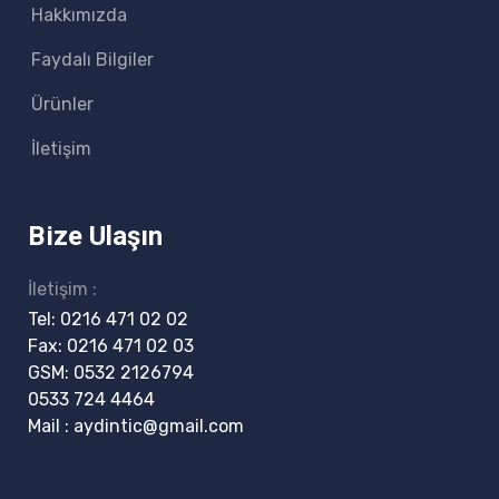
Hakkımızda
Faydalı Bilgiler
Ürünler
İletişim
Bize Ulaşın
İletişim :
Tel:
0216 471 02 02
Fax:
0216 471 02 03
GSM:
0532 2126794
0533 724 4464
Mail :
aydintic@gmail.com