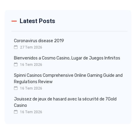
Latest Posts
Coronavirus disease 2019
27 Tem 2026
Bienvenidos a Cosmo Casino, Lugar de Juegos Infinitos
16 Tem 2026
Spinni Casinos Comprehensive Online Gaming Guide and
Regulations Review
16 Tem 2026
Jouissez de jeux de hasard avec la sécurité de 7Gold
Casino
16 Tem 2026