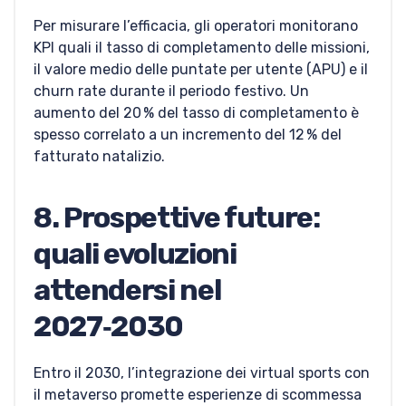
Per misurare l’efficacia, gli operatori monitorano
KPI quali il tasso di completamento delle missioni,
il valore medio delle puntate per utente (APU) e il
churn rate durante il periodo festivo. Un
aumento del 20 % del tasso di completamento è
spesso correlato a un incremento del 12 % del
fatturato natalizio.
8. Prospettive future:
quali evoluzioni
attendersi nel
2027‑2030
Entro il 2030, l’integrazione dei virtual sports con
il metaverso promette esperienze di scommessa