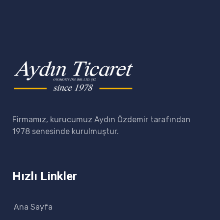
Firmamız, kurucumuz Aydın Özdemir tarafından
1978 senesinde kurulmuştur.
Hızlı Linkler
Ana Sayfa