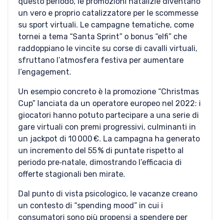
questo periodo, le promozioni natalizie diventano
un vero e proprio catalizzatore per le scommesse
su sport virtuali. Le campagne tematiche, come
tornei a tema “Santa Sprint” o bonus “elfi” che
raddoppiano le vincite su corse di cavalli virtuali,
sfruttano l’atmosfera festiva per aumentare
l’engagement.
Un esempio concreto è la promozione “Christmas
Cup” lanciata da un operatore europeo nel 2022: i
giocatori hanno potuto partecipare a una serie di
gare virtuali con premi progressivi, culminanti in
un jackpot di 10 000 €. La campagna ha generato
un incremento del 55 % di puntate rispetto al
periodo pre‑natale, dimostrando l’efficacia di
offerte stagionali ben mirate.
Dal punto di vista psicologico, le vacanze creano
un contesto di “spending mood” in cui i
consumatori sono più propensi a spendere per