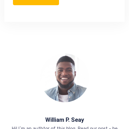
William P. Seay
Hi! I`m an authtor of this blog. Read our post - be