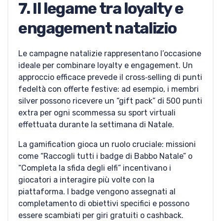
7. Il legame tra loyalty e
engagement natalizio
Le campagne natalizie rappresentano l’occasione
ideale per combinare loyalty e engagement. Un
approccio efficace prevede il cross‑selling di punti
fedeltà con offerte festive: ad esempio, i membri
silver possono ricevere un “gift pack” di 500 punti
extra per ogni scommessa su sport virtuali
effettuata durante la settimana di Natale.
La gamification gioca un ruolo cruciale: missioni
come “Raccogli tutti i badge di Babbo Natale” o
“Completa la sfida degli elfi” incentivano i
giocatori a interagire più volte con la
piattaforma. I badge vengono assegnati al
completamento di obiettivi specifici e possono
essere scambiati per giri gratuiti o cashback.