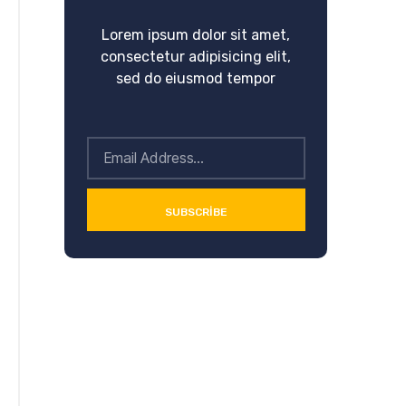
Lorem ipsum dolor sit amet,
consectetur adipisicing elit,
sed do eiusmod tempor
SUBSCRIBE