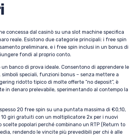
i
ione concessa dal casinò su una slot machine specifica
o reale. Esistono due categorie principali: i free spin
amento preliminare, e i free spin inclusi in un bonus di
iungere fondi al proprio conto.
no un banco di prova ideale. Consentono di apprendere le
 simboli speciali, funzioni bonus – senza mettere a
agering ridotto tipico di molte offerte “no deposit”, è
ite in denaro prelevabile, sperimentando al contempo la
 spesso 20 free spin su una puntata massima di €0,10,
0 giri gratuiti con un moltiplicatore 2x per i nuovi
sono scelte popolari perché combinano un RTP (Return to
edia, rendendo le vincite più prevedibili per chi è alle