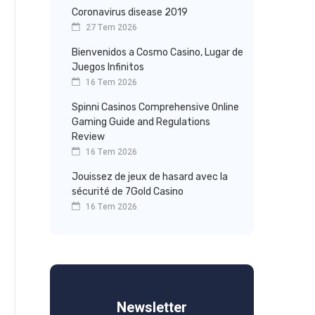
Coronavirus disease 2019
27 Tem 2026
Bienvenidos a Cosmo Casino, Lugar de
Juegos Infinitos
16 Tem 2026
Spinni Casinos Comprehensive Online
Gaming Guide and Regulations
Review
16 Tem 2026
Jouissez de jeux de hasard avec la
sécurité de 7Gold Casino
16 Tem 2026
Newsletter