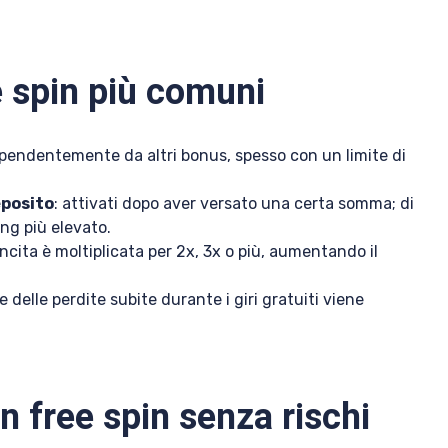
e spin più comuni
ipendentemente da altri bonus, spesso con un limite di
eposito
: attivati dopo aver versato una certa somma; di
ing più elevato.
incita è moltiplicata per 2x, 3x o più, aumentando il
 delle perdite subite durante i giri gratuiti viene
n free spin senza rischi