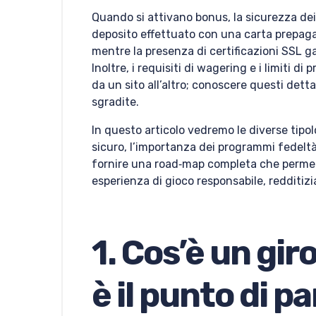
Quando si attivano bonus, la sicurezza de
deposito effettuato con una carta prepagata
mentre la presenza di certificazioni SSL ga
Inoltre, i requisiti di wagering e i limiti d
da un sito all’altro; conoscere questi dett
sgradite.
In questo articolo vedremo le diverse tipol
sicuro, l’importanza dei programmi fedeltà e 
fornire una road‑map completa che permetta 
esperienza di gioco responsabile, redditizia 
1. Cos’è un gir
è il punto di p