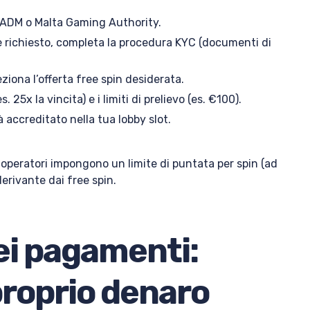
a ADM o Malta Gaming Authority.
se richiesto, completa la procedura KYC (documenti di
ziona l’offerta free spin desiderata.
 25x la vincita) e i limiti di prelievo (es. €100).
rà accreditato nella tua lobby slot.
i operatori impongono un limite di puntata per spin (ad
erivante dai free spin.
ei pagamenti:
proprio denaro