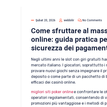
Şubat 20, 2026
webbilir
No Comments
Come sfruttare al massi
online: guida pratica p
sicurezza dei pagament
Negli ultimi anni le slot con giri gratuiti
mercato italiano. I giocatori, soprattutto 
provare nuovi giochi senza impegnare il pro
deposito o come parte di un pacchetto di 
efficaci dei casinò online.
migliori siti poker online
e confrontare le of
operatori regolamentati, consentendo di v
promozioni più vantaggiose e i metodi di 