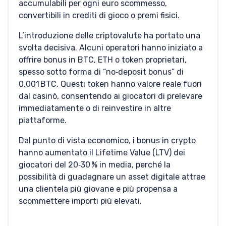
accumulabili per ogni euro scommesso,
convertibili in crediti di gioco o premi fisici.
L’introduzione delle criptovalute ha portato una
svolta decisiva. Alcuni operatori hanno iniziato a
offrire bonus in BTC, ETH o token proprietari,
spesso sotto forma di “no‑deposit bonus” di
0,001 BTC. Questi token hanno valore reale fuori
dal casinò, consentendo ai giocatori di prelevare
immediatamente o di reinvestire in altre
piattaforme.
Dal punto di vista economico, i bonus in crypto
hanno aumentato il Lifetime Value (LTV) dei
giocatori del 20‑30 % in media, perché la
possibilità di guadagnare un asset digitale attrae
una clientela più giovane e più propensa a
scommettere importi più elevati.