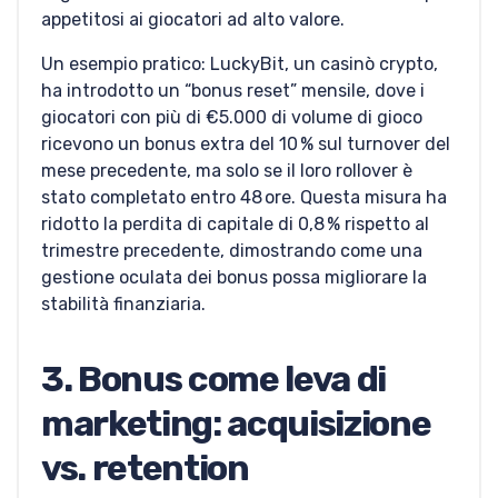
appetitosi ai giocatori ad alto valore.
Un esempio pratico: LuckyBit, un casinò crypto,
ha introdotto un “bonus reset” mensile, dove i
giocatori con più di €5.000 di volume di gioco
ricevono un bonus extra del 10 % sul turnover del
mese precedente, ma solo se il loro rollover è
stato completato entro 48 ore. Questa misura ha
ridotto la perdita di capitale di 0,8 % rispetto al
trimestre precedente, dimostrando come una
gestione oculata dei bonus possa migliorare la
stabilità finanziaria.
3. Bonus come leva di
marketing: acquisizione
vs. retention