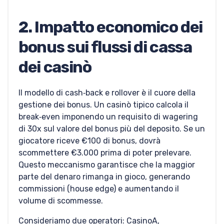
2. Impatto economico dei
bonus sui flussi di cassa
dei casinò
Il modello di cash‑back e rollover è il cuore della
gestione dei bonus. Un casinò tipico calcola il
break‑even imponendo un requisito di wagering
di 30x sul valore del bonus più del deposito. Se un
giocatore riceve €100 di bonus, dovrà
scommettere €3.000 prima di poter prelevare.
Questo meccanismo garantisce che la maggior
parte del denaro rimanga in gioco, generando
commissioni (house edge) e aumentando il
volume di scommesse.
Consideriamo due operatori: CasinoA,