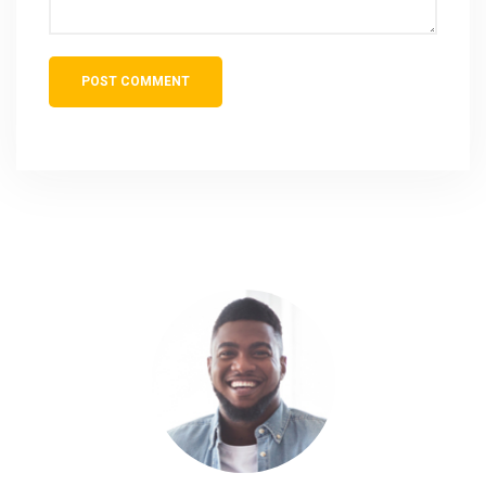
POST COMMENT