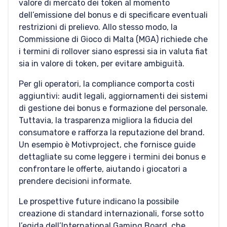
valore di mercato dei token al momento
dell’emissione del bonus e di specificare eventuali
restrizioni di prelievo. Allo stesso modo, la
Commissione di Gioco di Malta (MGA) richiede che
i termini di rollover siano espressi sia in valuta fiat
sia in valore di token, per evitare ambiguità.
Per gli operatori, la compliance comporta costi
aggiuntivi: audit legali, aggiornamenti dei sistemi
di gestione dei bonus e formazione del personale.
Tuttavia, la trasparenza migliora la fiducia del
consumatore e rafforza la reputazione del brand.
Un esempio è Motivproject, che fornisce guide
dettagliate su come leggere i termini dei bonus e
confrontare le offerte, aiutando i giocatori a
prendere decisioni informate.
Le prospettive future indicano la possibile
creazione di standard internazionali, forse sotto
l’egida dell’International Gaming Board, che