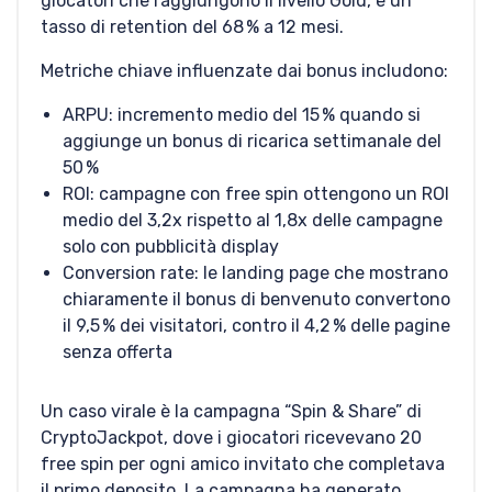
giocatori che raggiungono il livello Gold, e un
tasso di retention del 68 % a 12 mesi.
Metriche chiave influenzate dai bonus includono:
ARPU: incremento medio del 15 % quando si
aggiunge un bonus di ricarica settimanale del
50 %
ROI: campagne con free spin ottengono un ROI
medio del 3,2x rispetto al 1,8x delle campagne
solo con pubblicità display
Conversion rate: le landing page che mostrano
chiaramente il bonus di benvenuto convertono
il 9,5 % dei visitatori, contro il 4,2 % delle pagine
senza offerta
Un caso virale è la campagna “Spin & Share” di
CryptoJackpot, dove i giocatori ricevevano 20
free spin per ogni amico invitato che completava
il primo deposito. La campagna ha generato