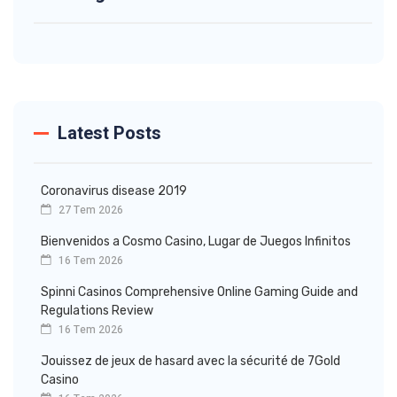
Latest Posts
Coronavirus disease 2019
27 Tem 2026
Bienvenidos a Cosmo Casino, Lugar de Juegos Infinitos
16 Tem 2026
Spinni Casinos Comprehensive Online Gaming Guide and
Regulations Review
16 Tem 2026
Jouissez de jeux de hasard avec la sécurité de 7Gold
Casino