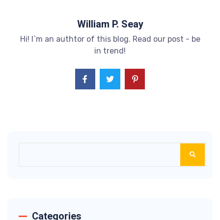
William P. Seay
Hi! I`m an authtor of this blog. Read our post - be
in trend!
Categories