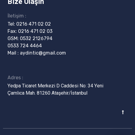
Bize Ulaşın
İletişim :
Tel:
0216 471 02 02
Fax:
0216 471 02 03
GSM:
0532 2126794
0533 724 4464
Mail :
aydintic@gmail.com
Adres :
Yedpa Ticaret Merkezi D Caddesi No: 34 Yeni
Çamlıca Mah. 81260 Ataşehir/İstanbul