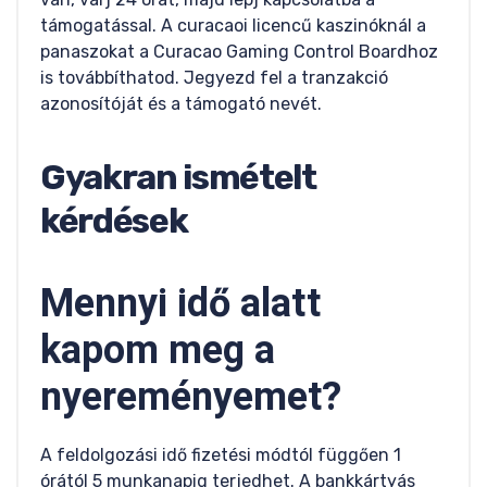
támogatással. A curacaoi licencű kaszinóknál a
panaszokat a Curacao Gaming Control Boardhoz
is továbbíthatod. Jegyezd fel a tranzakció
azonosítóját és a támogató nevét.
Gyakran ismételt
kérdések
Mennyi idő alatt
kapom meg a
nyereményemet?
A feldolgozási idő fizetési módtól függően 1
órától 5 munkanapig terjedhet. A bankkártyás