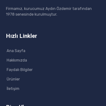
Firmamız, kurucumuz Aydın Özdemir tarafından
1978 senesinde kurulmuştur.
Hızlı Linkler
Ana Sayfa
Hakkımızda
Faydalı Bilgiler
Ürünler
İletişim