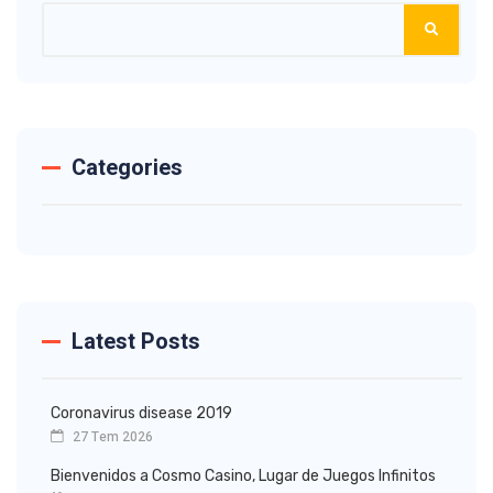
Categories
Latest Posts
Coronavirus disease 2019
27 Tem 2026
Bienvenidos a Cosmo Casino, Lugar de Juegos Infinitos