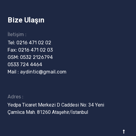
Bize Ulaşın
İletişim :
Tel:
0216 471 02 02
Fax:
0216 471 02 03
GSM:
0532 2126794
0533 724 4464
Mail :
aydintic@gmail.com
Adres :
Yedpa Ticaret Merkezi D Caddesi No: 34 Yeni
Çamlıca Mah. 81260 Ataşehir/İstanbul