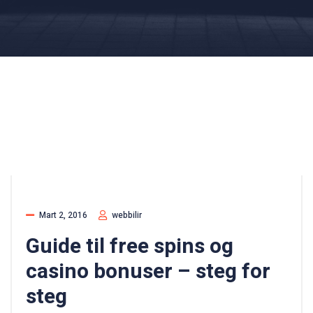
Mart 2, 2016
webbilir
Guide til free spins og
casino bonuser – steg for
steg