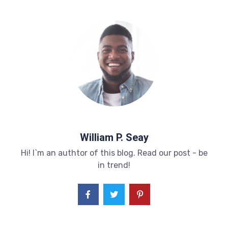
William P. Seay
Hi! I`m an authtor of this blog. Read our post - be
in trend!